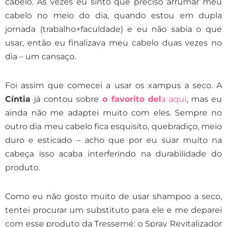
cabelo. As vezes eu sinto que preciso arrumar meu
cabelo no meio do dia, quando estou em dupla
jornada (trabalho+faculdade) e eu não sabia o que
usar, então eu finalizava meu cabelo duas vezes no
dia – um cansaço.
Foi assim que comecei a usar os xampus a seco. A
Cíntia
já contou sobre
o favorito del
a aqui
, mas eu
ainda não me adaptei muito com eles. Sempre no
outro dia meu cabelo fica esquisito, quebradiço, meio
duro e esticado – acho que por eu suar muito na
cabeça isso acaba interferindo na durabilidade do
produto.
Como eu não gosto muito de usar shampoo a seco,
tentei procurar um substituto para ele e me deparei
com esse produto da Tressemé: o Spray Revitalizador