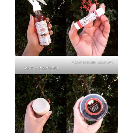
Lip balm de Urucum
Spray bactericida