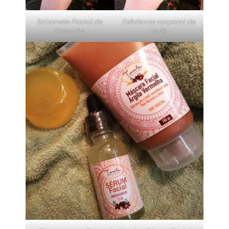
Sabonete Facial de
Esfoliante corporal de
Dolomita
café