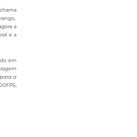
a chama
rango,
agora a
ral e a
ndo em
quiagem
 para a
100FPS,