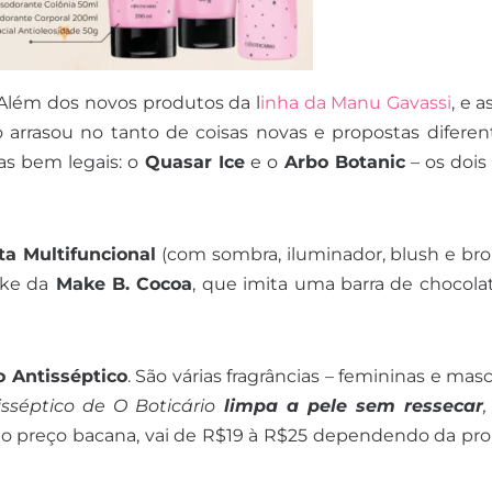
 Além dos novos produtos da l
inha da Manu Gavassi
, e 
o arrasou no tanto de coisas novas e propostas diferen
s bem legais: o
Quasar Ice
e o
Arbo Botanic
– os dois
ta Multifuncional
(com sombra, iluminador, blush e bro
ke da
Make B. Cocoa
, que imita uma barra de chocol
 Antisséptico
. São várias fragrâncias – femininas e masc
sséptico de O Boticário
limpa a pele sem ressecar
,
i o preço bacana, vai de R$19 à R$25 dependendo da p