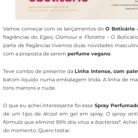
Vamos começar com os lançamentos do
O Boticário
.
fragrâncias do
Egeo, Glamour e Floratta
– O Boticári
parte de fragâncias tivemos duas novidades masculina
com a proposta de serem
perfume vegano
.
Teve combo de presente da
Linha Intense, com pale
batom líquido numa embalagem linda. A linha de ma
tons marrons e nude.
O que eu achei interessante foi esse
Spray Perfumado
de um tipo de álcool em gel em spray.
O spray anti
fórmula que elimina 99% dos vírus e bactérias
*. Ache
do momento. Quero testar.