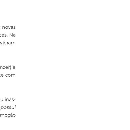
as novas
tes. Na
 vieram
nzer) e
ate com
ulinas-
 possui
romoção