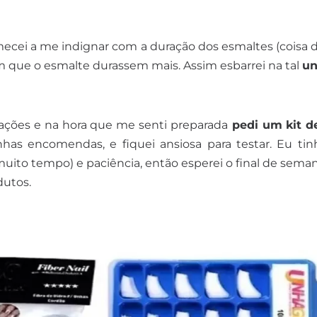
ecei a me indignar com a duração dos esmaltes (coisa d
om que o esmalte durassem mais. Assim esbarrei na tal
u
irações e na hora que me senti preparada
pedi um kit d
as encomendas, e fiquei ansiosa para testar. Eu ti
ito tempo) e paciência, então esperei o final de sema
dutos.