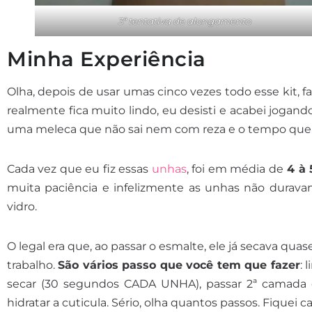
3ª tentativa de alongamento
Minha Experiência
Olha, depois de usar umas cinco vezes todo esse kit,
realmente fica muito lindo, eu desisti e acabei jogando
uma meleca que não sai nem com reza e o tempo que e
Cada vez que eu fiz essas
unhas
, foi em média de
4 à 
muita paciência e infelizmente as unhas não durava
vidro.
O legal era que, ao passar o esmalte, ele já secava qu
trabalho.
São vários passo que você tem que fazer
: 
secar (30 segundos CADA UNHA), passar 2ª camada e se
hidratar a cuticula. Sério, olha quantos passos. Fiquei 