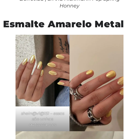
Honney
Esmalte Amarelo Metal
shein@v1@151 – essas
são unhas
autocolantes